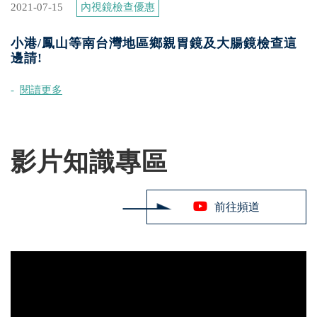
2021-07-15
內視鏡檢查優惠
小港/鳳山等南台灣地區鄉親胃鏡及大腸鏡檢查這
邊請!
閱讀更多
影片知識專區
前往頻道