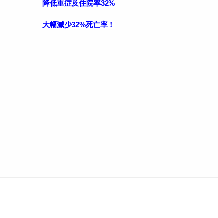
降低重症及住院率32%
大幅減少32%死亡率！
地址： 812高雄市小港區孔鳳路542號
電話： 07-